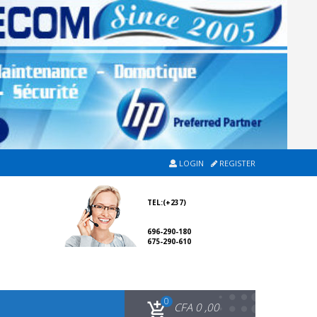
LOGIN
REGISTER
TEL:(+237)
696-290-180
675-290-610
0
CFA
0 ,00