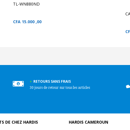
ligne et les appels
TL-WN880ND
Internet.
La technolog
CA
MIMO per
augmen
CFA
15.000 ,00
déb
C
RETOURS SANS FRAIS
30 jours de retour sur tous les articles
S DE CHEZ HARDIS
HARDIS CAMEROUN