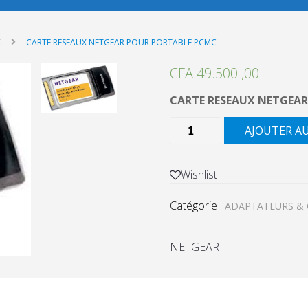
X
CARTE RESEAUX NETGEAR POUR PORTABLE PCMC
CFA
49.500 ,00
CARTE RESEAUX NETGEA
quantité
AJOUTER A
de
CARTE
RESEAUX
Wishlist
NETGEAR
Catégorie :
POUR
ADAPTATEURS & 
PORTABLE
PCMC
NETGEAR