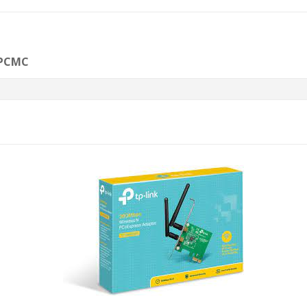
 PCMC
AJOUTER AU PANIER
TL-WN880ND
La vitesse sans fil N
jusqu’à 300 Mbps est
idéale pour le streaming
NK
vidéo, les jeux vidéo en