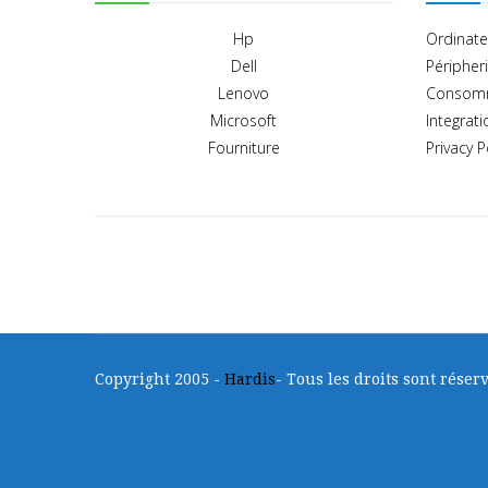
Hp
Ordinate
Dell
Péripher
Lenovo
Consom
Microsoft
Integrati
Fourniture
Privacy P
Copyright 2005 -
Hardis
- Tous les droits sont réserv