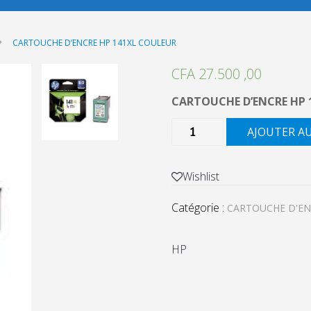
CARTOUCHE D’ENCRE HP 141XL COULEUR
CFA
27.500 ,00
CARTOUCHE D’ENCRE HP 
quantité
AJOUTER A
de
CARTOUCHE
D'ENCRE
Wishlist
HP
Catégorie :
141XL
CARTOUCHE D'E
COULEUR
HP