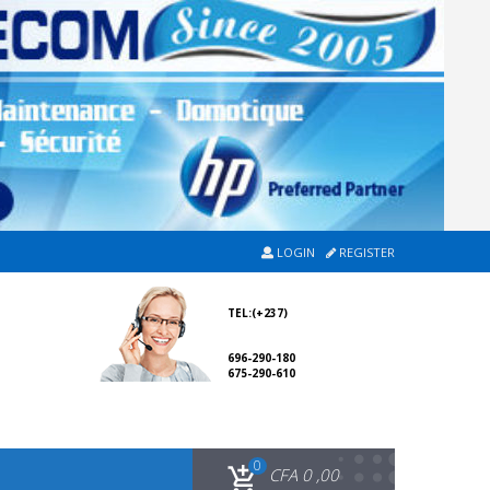
LOGIN
REGISTER
TEL:(+237)
696-290-180
675-290-610
0
CFA
0 ,00