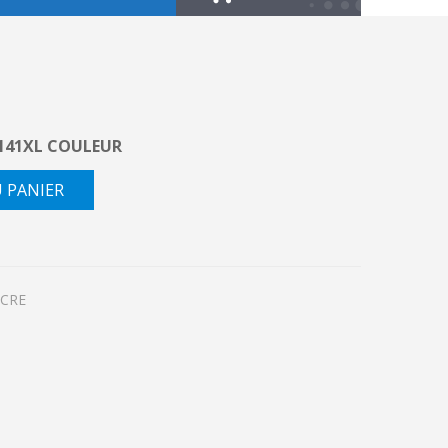
141XL COULEUR
U PANIER
NCRE