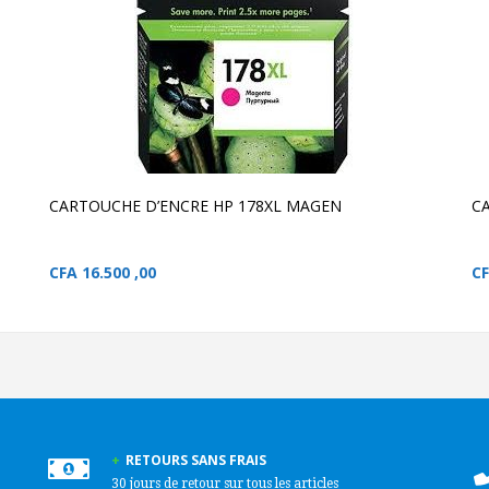
AJOUTER AU PANIER
CARTOUCHE D’ENCRE
HP 178XL MAGEN
CARTOUCHE D’ENCRE HP
W
178XL MAGENTA
CARTOUCHE D’ENCRE HP 178XL MAGEN
C
CFA
16.500 ,00
C
RETOURS SANS FRAIS
30 jours de retour sur tous les articles