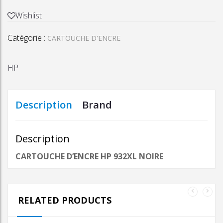
CARTOUCHE
D'ENCRE
Wishlist
HP
Catégorie :
932XL
CARTOUCHE D'ENCRE
NOIRE
HP
Description
Brand
Description
CARTOUCHE D’ENCRE HP 932XL NOIRE
RELATED PRODUCTS