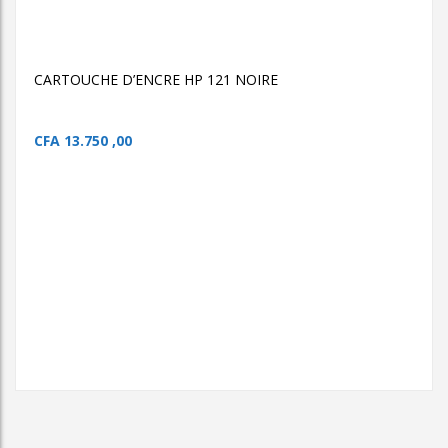
AJOUTER AU PANIER
CARTOUCHE D’ENCRE
CARTOUCHE D’ENCRE HP 121 NOIRE
HP 121 NOIRE
CARTOUCHE D’ENCRE HP 121
NOIRE
CFA
13.750 ,00