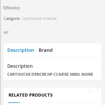
CARTOUCHE
D'ENCRE
Wishlist
HP
Catégorie :
CC641EE
CARTOUCHE D'ENCRE
300XL
NOIRE
HP
Description
Brand
Description
CARTOUCHE D’ENCRE HP CC641EE 300XL NOIRE
RELATED PRODUCTS