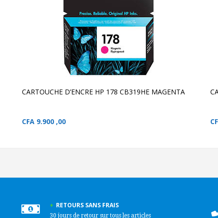
AJOUTER AU PANIER
CARTOUCHE D’ENCRE
HP 178 CB319HE
MAGENTA
CARTOUCHE D’ENCRE HP
178 CB319HE MAGENT
CARTOUCHE D’ENCRE HP 178 CB319HE MAGENTA
C
CFA
9.900 ,00
C
RETOURS SANS FRAIS
30 jours de retour sur tous les articles