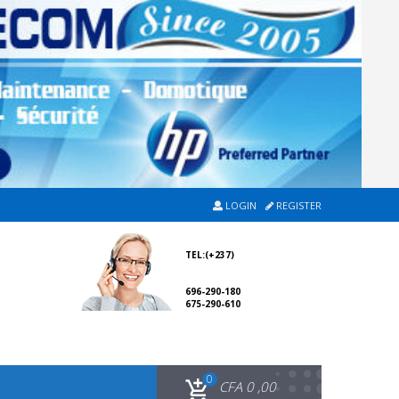
LOGIN
REGISTER
TEL:(+237)
696-290-180
675-290-610
0
CFA
0 ,00