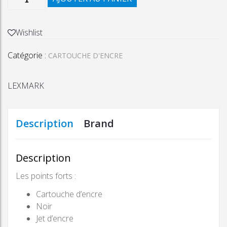
de
CARTOUCHE
D'ENCRE
Wishlist
LEXMARK
Catégorie :
100XL
CARTOUCHE D'ENCRE
NOIR
LEXMARK
Description
Brand
Description
Les points forts :
Cartouche d’encre
Noir
Jet d’encre