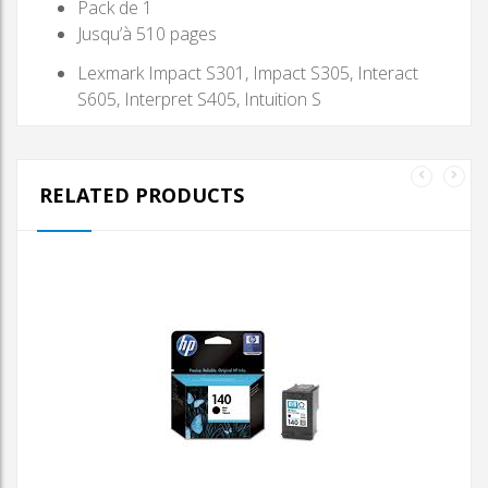
Pack de 1
Jusqu’à 510 pages
Lexmark Impact S301, Impact S305, Interact
S605, Interpret S405, Intuition S
RELATED PRODUCTS
AJOUTER AU PANIER
CARTOUCHE D’ENCRE
HP 140XL NOIRE
CARTOUCHE D’ENCRE HP
140XL NOIRE