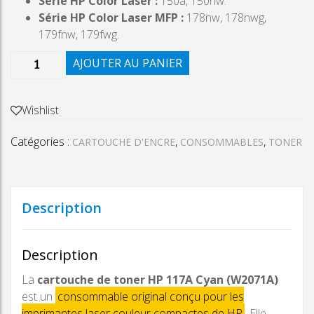
Série HP Color Laser :
150a, 150nw.
Série HP Color Laser MFP :
178nw, 178nwg,
179fnw, 179fwg.
quantité
AJOUTER AU PANIER
de
CARTOUCHE
TONER
Wishlist
LASER
Catégories :
,
,
HP
CARTOUCHE D'ENCRE
CONSOMMABLES
TONER
117
A
CYAN
Description
Description
La
cartouche de toner HP 117A Cyan (W2071A)
est un
consommable original conçu pour les
imprimantes laser couleur compactes de HP
. Elle