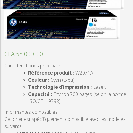
CFA
55.000 ,00
Caractéristiques principales
Référence produit :
W2071A.
Couleur :
Cyan (Bleu).
Technologie d’impression :
Laser.
Capacité :
Environ 700 pages (selon la norme
ISO/CEI 19798).
Imprimantes compatibles
Ce toner est spécifiquement compatible avec les modèles
suivants :