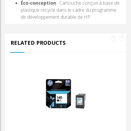
Éco-conception
: Cartouche conçue à base de
plastique recyclé dans le cadre du programme
de développement durable de HP.
RELATED PRODUCTS
AJOUTER AU PANIER
CARTOUCHE D’ENCRE
HP 140XL NOIRE
CARTOUCHE D’ENCRE HP
140XL NOIRE