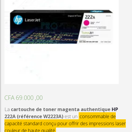
CFA
69.000 ,00
La
cartouche de toner magenta authentique
HP
222A (référence W2223A)
est un
consommable de
capacité standard conçu pour offrir des impressions laser
couleur de haute qualité
.