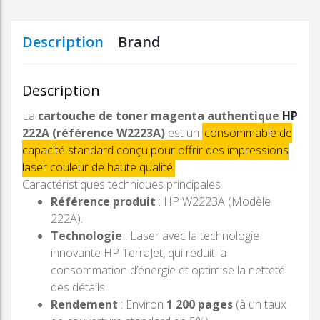
Description
Brand
Description
La
cartouche de toner magenta authentique
HP
222A (référence W2223A)
est un
consommable de
capacité standard conçu pour offrir des impressions
laser couleur de haute qualité
.
Caractéristiques techniques principales
Référence produit
: HP W2223A (Modèle
222A).
Technologie
: Laser avec la technologie
innovante HP TerraJet, qui réduit la
consommation d’énergie et optimise la netteté
des détails.
Rendement
: Environ
1 200 pages
(à un taux