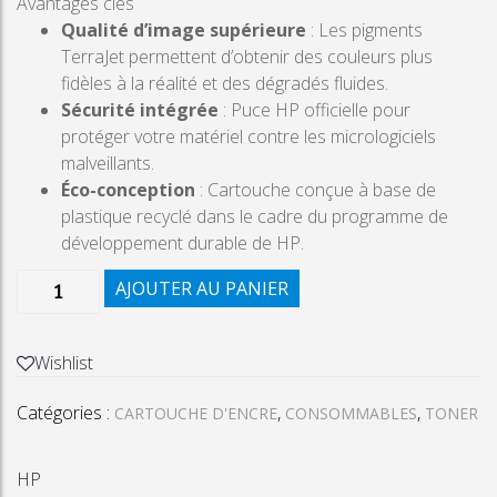
Avantages clés
Qualité d’image supérieure
: Les pigments
TerraJet permettent d’obtenir des couleurs plus
fidèles à la réalité et des dégradés fluides.
Sécurité intégrée
: Puce HP officielle pour
protéger votre matériel contre les micrologiciels
malveillants.
Éco-conception
: Cartouche conçue à base de
plastique recyclé dans le cadre du programme de
développement durable de HP.
quantité
AJOUTER AU PANIER
de
CARTOUCHE
TONER
Wishlist
LASER
Catégories :
,
,
HP
CARTOUCHE D'ENCRE
CONSOMMABLES
TONER
222A
MAGENTA
HP