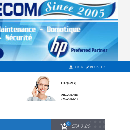
LOGIN
REGISTER
TEL:(+237)
696-290-180
675-290-610
0
CFA
0 ,00