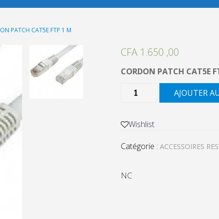
ON PATCH CAT5E FTP 1 M
CFA
1.650 ,00
CORDON PATCH CAT5E F
quantité
AJOUTER A
de
CORDON
PATCH
Wishlist
CAT5E
Catégorie :
FTP
ACCESSOIRES RE
1
M
NC