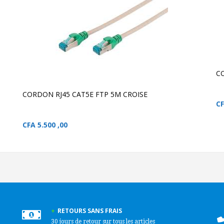
AJOUTER AU PANIER
CORDON RJ45 CAT5E
FTP 5M CROISE
F
CORDON RJ45 CAT5E FTP
5M CROISE
C
CORDON RJ45 CAT5E FTP 5M CROISE
C
CFA
5.500 ,00
RETOURS SANS FRAIS
30 jours de retour sur tous les articles