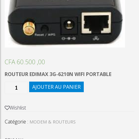
CFA
60.500 ,00
ROUTEUR EDIMAX 3G-6210N WIFI PORTABLE
quantité
AJOUTER AU PANIER
de
ROUTEUR
EDIMAX
Wishlist
3G-
Catégorie :
6210N
MODEM & ROUTEURS
WIFI
PORTABLE