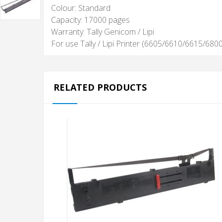
Colour:
Standard
Capacity: 17
000 pages
Warranty:
Tally Genicom / Lipi
For use Tally / Lipi Printer (6605/6610/6615/6
RELATED PRODUCTS
AJOUTER AU PANIER
RUBAN EPSON POUR
LQ 2180