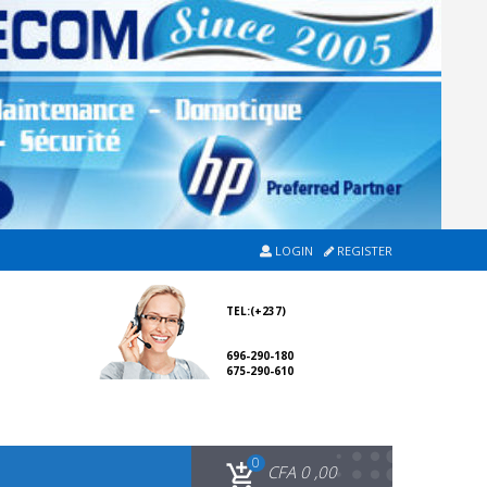
LOGIN
REGISTER
TEL:(+237)
696-290-180
675-290-610
0
CFA
0 ,00