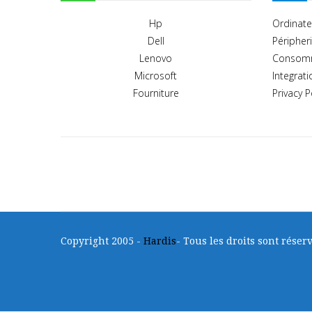
Hp
Ordinate
Dell
Péripher
Lenovo
Consom
Microsoft
Integrati
Fourniture
Privacy P
Copyright 2005 -
Hardis
- Tous les droits sont réserv