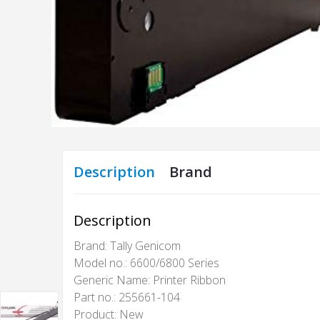
Description
Brand
Description
Brand:
Tally Genicom
Model no.:
6600/6800 Series
Generic Name:
Printer Ribbon
Part no.:
255661-104
Product:
New