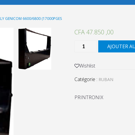
LY GENICOM 6600/6800 (17000PGES
CFA
47.850 ,00
quantité
AJOUTER A
de
RUBAN
TALLY
Wishlist
GENICOM
Catégorie :
6600/6800
RUBAN
(17000PGES
PRINTRONIX