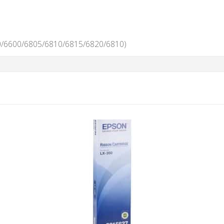
800/6600/6805/6810/6815/6820/6810)
AJOUTER AU PANIER
RUBAN EPSON
S015637 POUR LX 350