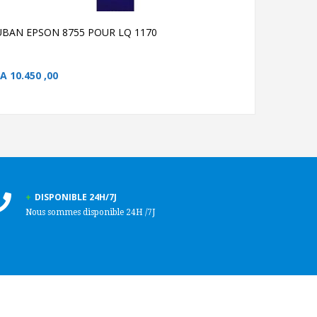
UBAN EPSON 8755 POUR LQ 1170
RUBAN EPS
FA
10.450 ,00
CFA
22.000 
DISPONIBLE 24H/7J
Nous sommes disponible 24H /7J