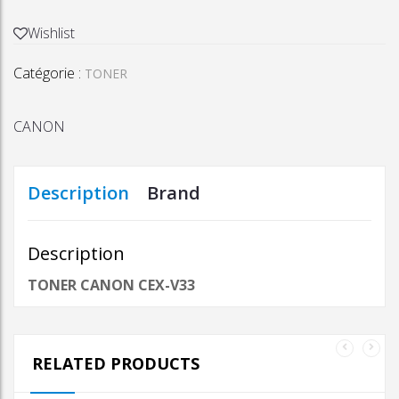
TONER
CANON
Wishlist
CEX-
Catégorie :
V33
TONER
CANON
Description
Brand
Description
TONER CANON CEX-V33
RELATED PRODUCTS