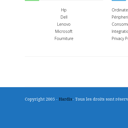
Hp
Ordinate
Dell
Péripher
Lenovo
Consom
Microsoft
Integrati
Fourniture
Privacy P
Copyright 2005 -
Hardis
- Tous les droits sont réserv