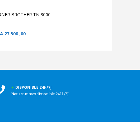
CFA
41.800 
ONER BROTHER TN 8000
FA
27.500 ,00
DISPONIBLE 24H/7J
Nous sommes disponible 24H /7J