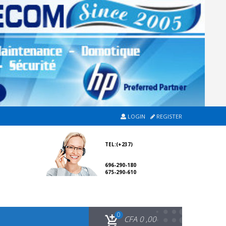
LOGIN
REGISTER
TEL:(+237)
696-290-180
675-290-610
0
CFA
0 ,00