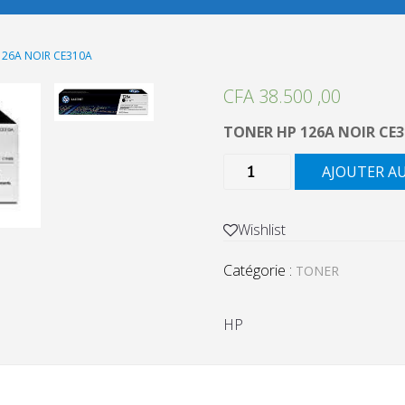
126A NOIR CE310A
CFA
38.500 ,00
TONER HP 126A NOIR CE
quantité
AJOUTER A
de
TONER
HP
Wishlist
126A
Catégorie :
NOIR
TONER
CE310A
HP