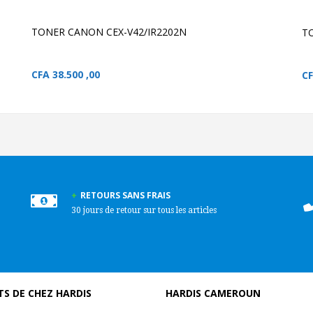
TONER CANON CEX-V42/IR2202N
T
CFA
38.500 ,00
C
RETOURS SANS FRAIS
30 jours de retour sur tous les articles
S DE CHEZ HARDIS
HARDIS CAMEROUN