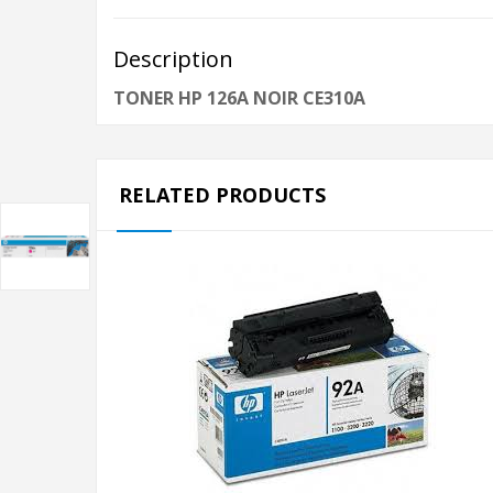
Description
TONER HP 126A NOIR CE310A
RELATED PRODUCTS
AJOUTER AU PANIER
TONER HP C4092A
TONER HP C4092A