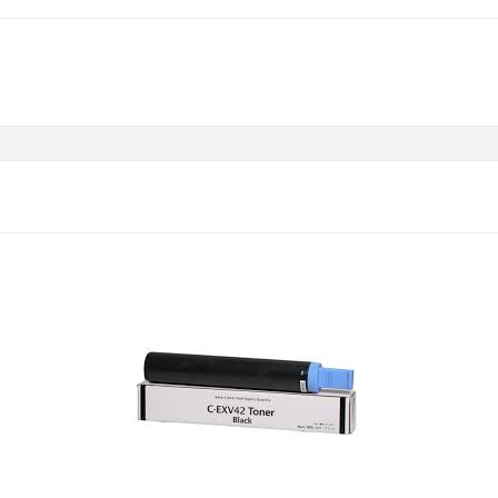
AJOUTER AU PANIER
TONER CANON CEX-
V42/IR2202N
TONER CANON CEX-
V42/IR2202N