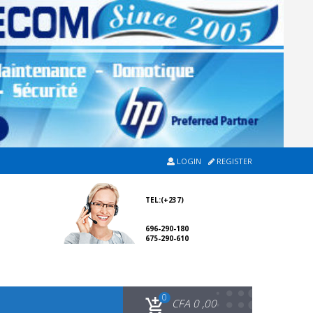
LOGIN
REGISTER
TEL:(+237)
696-290-180
675-290-610
0
CFA
0 ,00