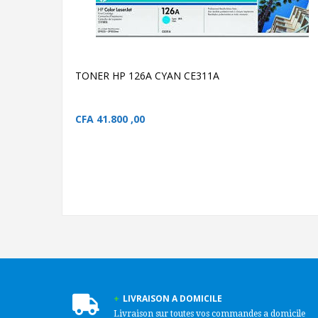
TONER HP 126A CYAN
CE311A
TONER HP 126A CYAN
CE311A
TONER HP 126A CYAN CE311A
CFA
41.800 ,00
LIVRAISON A DOMICILE
Livraison sur toutes vos commandes a domicile