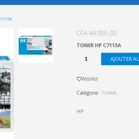
C7115A
CFA
44.000 ,00
TONER HP C7115A
quantité
AJOUTER A
de
TONER
HP
Wishlist
C7115A
Catégorie :
TONER
HP