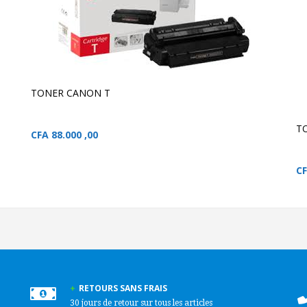
TONER CANON T
TONER CANON T
TONER CANON T
T
CFA
88.000 ,00
C
RETOURS SANS FRAIS
30 jours de retour sur tous les articles