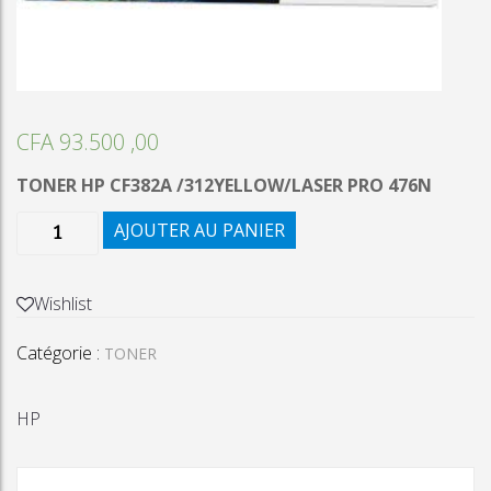
CFA
93.500 ,00
TONER HP CF382A /312YELLOW/LASER PRO 476N
quantité
AJOUTER AU PANIER
de
TONER
HP
Wishlist
CF382A
Catégorie :
/312YEL/LASER
TONER
PRO
476N
HP