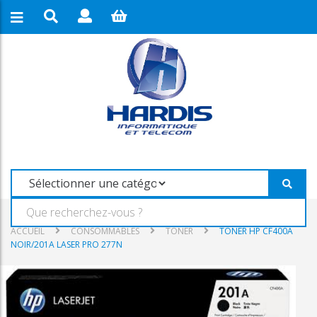
ACCUEIL
CONSOMMABLES
TONER
TONER HP CF400A
NOIR/201A LASER PRO 277N