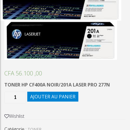
CFA
56.100 ,00
TONER HP CF400A NOIR/201A LASER PRO 277N
quantité
AJOUTER AU PANIER
de
TONER
HP
Wishlist
CF400A
Catégorie :
NOIR/201A
TONER