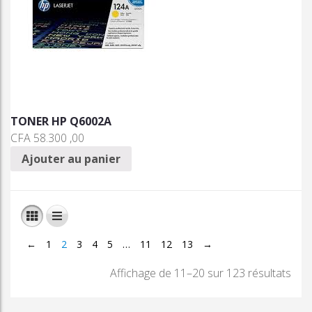
TONER HP Q6002A
CFA
58.300 ,00
Ajouter au panier
←
1
2
3
4
5
…
11
12
13
→
Affichage de 11–20 sur 123 résultats